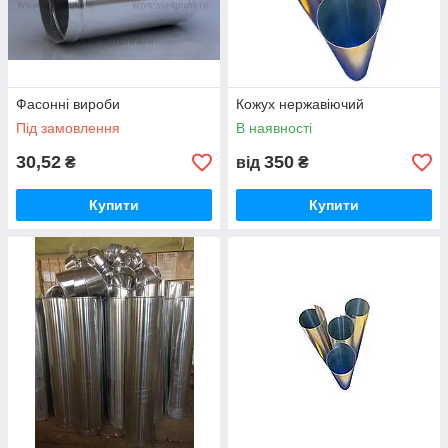
Фасонні вироби
Кожух нержавіючий
Під замовлення
В наявності
30,52
350
₴
від
₴
Купити
Купити