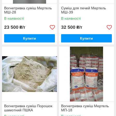
Вогнетривка суміш Мертель
Суміш для печей Мертель
МШ-28
МШ-39
В наявності
В наявності
23 500
32 500
₴/т
₴/т
Купити
Купити
Вогнетривка суміш Порошок
Вогнетривка суміш Мертель
шамотний ПШКА
МП-18