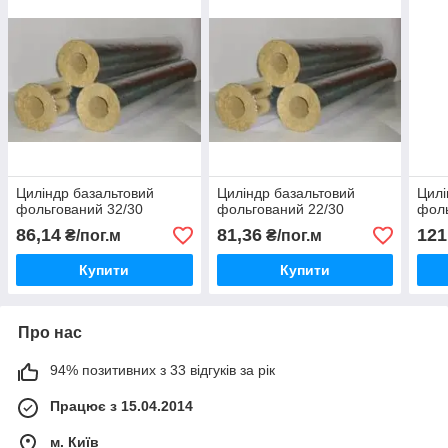
Циліндр базальтовий
Циліндр базальтовий
Цилі
фольгований 32/30
фольгований 22/30
фоль
86,14
81,36
121
₴/пог.м
₴/пог.м
Купити
Купити
Про нас
94% позитивних з 33 відгуків за рік
Працює з 15.04.2014
м. Київ