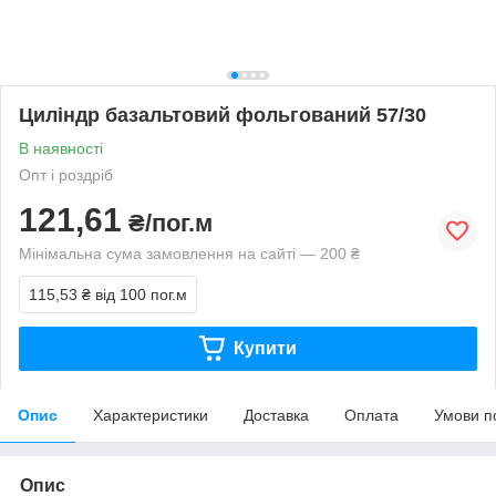
Циліндр базальтовий фольгований 57/30
В наявності
Опт і роздріб
121,61
₴/пог.м
Мінімальна сума замовлення на сайті — 200 ₴
115,53 ₴
від 100 пог.м
Купити
Опис
Характеристики
Доставка
Оплата
Умови п
Опис