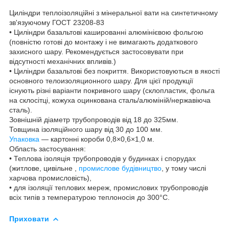
Циліндри теплоізоляційні з мінеральної вати на синтетичному
зв'язуючому ГОСТ 23208-83
• Циліндри базальтові кашированні алюмінієвою фольгою
(повністю готові до монтажу і не вимагають додаткового
захисного шару. Рекомендується застосовувати при
відсутності механічних впливів.)
• Циліндри базальтові без покриття. Використовуються в якості
основного телоизоляционного шару. Для цієї продукції
існують різні варіанти покривного шару (склопластик, фольга
на склосітці, кожуха оцинкована сталь/алюміній/нержавіюча
сталь).
Зовнішній діаметр трубопроводів від 18 до 325мм.
Товщина ізоляційного шару від 30 до 100 мм.
Упаковка
— картонні короби 0,8×0,6×1,0 м.
Область застосування:
• Теплова ізоляція трубопроводів у будинках і спорудах
(житлове, цивільне ,
промислове будівництво
, у тому числі
харчова промисловість),
• для ізоляції теплових мереж, промислових трубопроводів
всіх типів з температурою теплоносія до 300°С.
Приховати