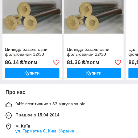
Циліндр базальтовий
Циліндр базальтовий
Цилі
фольгований 32/30
фольгований 22/30
фоль
86,14
81,36
86,
₴/пог.м
₴/пог.м
Купити
Купити
Про нас
94% позитивних з 33 відгуків за рік
Працює з 15.04.2014
м. Київ
ул. Гарматна 6, Київ, Україна