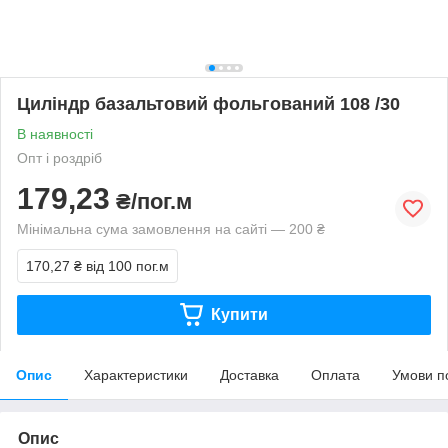
Циліндр базальтовий фольгований 108 /30
В наявності
Опт і роздріб
179,23
₴/пог.м
Мінімальна сума замовлення на сайті — 200 ₴
170,27 ₴
від 100 пог.м
Купити
Опис
Характеристики
Доставка
Оплата
Умови п
Опис