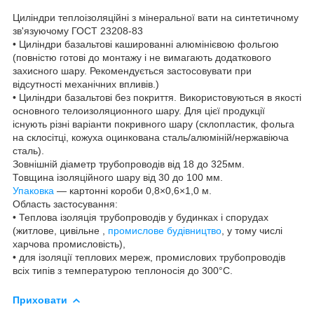
Циліндри теплоізоляційні з мінеральної вати на синтетичному
зв'язуючому ГОСТ 23208-83
• Циліндри базальтові кашированні алюмінієвою фольгою
(повністю готові до монтажу і не вимагають додаткового
захисного шару. Рекомендується застосовувати при
відсутності механічних впливів.)
• Циліндри базальтові без покриття. Використовуються в якості
основного телоизоляционного шару. Для цієї продукції
існують різні варіанти покривного шару (склопластик, фольга
на склосітці, кожуха оцинкована сталь/алюміній/нержавіюча
сталь).
Зовнішній діаметр трубопроводів від 18 до 325мм.
Товщина ізоляційного шару від 30 до 100 мм.
Упаковка
— картонні короби 0,8×0,6×1,0 м.
Область застосування:
• Теплова ізоляція трубопроводів у будинках і спорудах
(житлове, цивільне ,
промислове будівництво
, у тому числі
харчова промисловість),
• для ізоляції теплових мереж, промислових трубопроводів
всіх типів з температурою теплоносія до 300°С.
Приховати