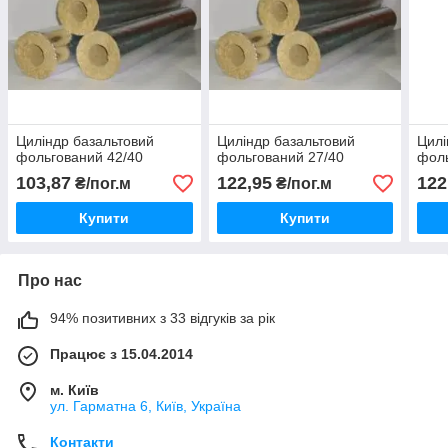
Циліндр базальтовий
Циліндр базальтовий
Цилі
фольгований 42/40
фольгований 27/40
фоль
103,87
122,95
122
₴/пог.м
₴/пог.м
Купити
Купити
Про нас
94% позитивних з 33 відгуків за рік
Працює з 15.04.2014
м. Київ
ул. Гарматна 6, Київ, Україна
Контакти