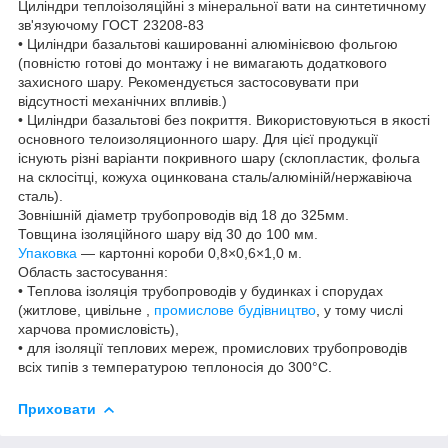
Циліндри теплоізоляційні з мінеральної вати на синтетичному
зв'язуючому ГОСТ 23208-83
• Циліндри базальтові кашированні алюмінієвою фольгою
(повністю готові до монтажу і не вимагають додаткового
захисного шару. Рекомендується застосовувати при
відсутності механічних впливів.)
• Циліндри базальтові без покриття. Використовуються в якості
основного телоизоляционного шару. Для цієї продукції
існують різні варіанти покривного шару (склопластик, фольга
на склосітці, кожуха оцинкована сталь/алюміній/нержавіюча
сталь).
Зовнішній діаметр трубопроводів від 18 до 325мм.
Товщина ізоляційного шару від 30 до 100 мм.
Упаковка
— картонні короби 0,8×0,6×1,0 м.
Область застосування:
• Теплова ізоляція трубопроводів у будинках і спорудах
(житлове, цивільне ,
промислове будівництво
, у тому числі
харчова промисловість),
• для ізоляції теплових мереж, промислових трубопроводів
всіх типів з температурою теплоносія до 300°С.
Приховати