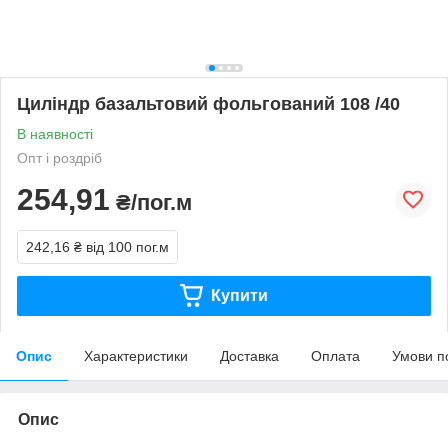
Циліндр базальтовий фольгований 108 /40
В наявності
Опт і роздріб
254,91
₴/пог.м
242,16 ₴
від 100 пог.м
Купити
Опис
Характеристики
Доставка
Оплата
Умови п
Опис