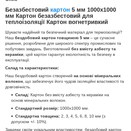
Безазбестовий
картон
5 мм 1000х1000
мм Картон безазбестовий для
теплоізоляції Картон вогнетривкий
Шукаєте надійний та безпечний матеріал для термоізоляції?
Наш
бездобовий картон товщиною 5 мм
– це сучасне
рішення, розроблене для широкого спектру промислових та
побутових завдань. Виготовлений
без вмісту азбесту та
кераміки
, цей картон гарантує екологічність та безпеку в
експлуатації.
Склад та характеристики:
Наш бездобовий картон створений
на основі мінеральних
волокон
, що забезпечує його чудові ізоляційні властивості та
довговічність.
Склад:
Картон без вмісту азбесту та кераміки на
основі мінеральних волокон.
Стандартний розмір:
1000х1000 мм.
Стандартна товщина:
2, 3, 4, 5, 6, 8, 10 мм (з
допуском +/- 10%).
Завдяки своїм унікальним властивостям, бездобовий картон