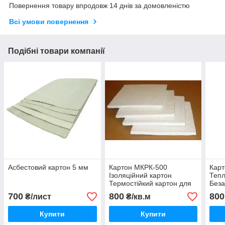
Повернення товару впродовж 14 днів за домовленістю
Всі умови повернення
Подібні товари компанії
Асбестовий картон 5 мм
Картон МКРК-500
Кар
Ізоляційний картон
Тепл
Термостійкий картон для
Беза
кладки печей Формований
тепл
700
800
800
₴/лист
₴/кв.м
вогнетривкий картон
Купити
Купити