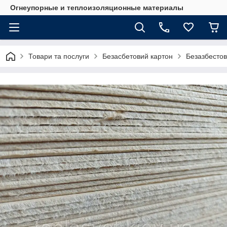
Огнеупорные и теплоизоляционные материалы
Товари та послуги
Безасбетовий картон
Безазбестов