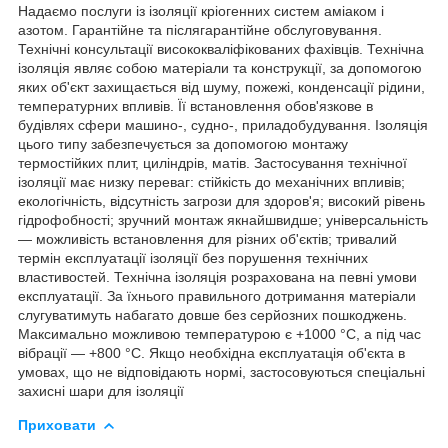
Надаємо послуги із ізоляції кріогенних систем аміаком і
азотом. Гарантійне та післягарантійне обслуговування.
Технічні консультації висококваліфікованих фахівців. Технічна
ізоляція являє собою матеріали та конструкції, за допомогою
яких об'єкт захищається від шуму, пожежі, конденсації рідини,
температурних впливів. Її встановлення обов'язкове в
будівлях сфери машино-, судно-, приладобудування. Ізоляція
цього типу забезпечується за допомогою монтажу
термостійких плит, циліндрів, матів. Застосування технічної
ізоляції має низку переваг: стійкість до механічних впливів;
екологічність, відсутність загрози для здоров'я; високий рівень
гідрофобності; зручний монтаж якнайшвидше; універсальність
— можливість встановлення для різних об'єктів; тривалий
термін експлуатації ізоляції без порушення технічних
властивостей. Технічна ізоляція розрахована на певні умови
експлуатації. За їхнього правильного дотримання матеріали
слугуватимуть набагато довше без серйозних пошкоджень.
Максимально можливою температурою є +1000 °C, а під час
вібрації — +800 °C. Якщо необхідна експлуатація об'єкта в
умовах, що не відповідають нормі, застосовуються спеціальні
захисні шари для ізоляції
Приховати