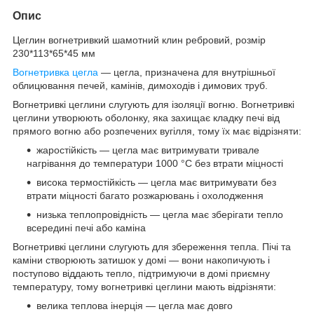
Опис
Цеглин вогнетривкий шамотний клин ребровий, розмір
230*113*65*45 мм
Вогнетривка цегла
— цегла, призначена для внутрішньої
облицювання печей, камінів, димоходів і димових труб.
Вогнетривкі цеглини слугують для ізоляції вогню. Вогнетривкі
цеглини утворюють оболонку, яка захищає кладку печі від
прямого вогню або розпечених вугілля, тому їх має відрізняти:
жаростійкість — цегла має витримувати тривале
нагрівання до температури 1000 °C без втрати міцності
висока термостійкість — цегла має витримувати без
втрати міцності багато розжарювань і охолодження
низька теплопровідність — цегла має зберігати тепло
всередині печі або каміна
Вогнетривкі цеглини слугують для збереження тепла. Пічі та
каміни створюють затишок у домі — вони накопичують і
поступово віддають тепло, підтримуючи в домі приємну
температуру, тому вогнетривкі цеглини мають відрізняти:
велика теплова інерція — цегла має довго