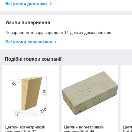
Всі умови доставки
Умови повернення
Повернення товару впродовж 14 днів за домовленістю
Всі умови повернення
Подібні товари компанії
Цеглин вогнетривкий
Цеглин вогнетривкий
Цегл
клиновий ША-22
клиновийША-45
ША-