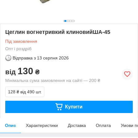
Цеглин вогнетривкий клиновийША-45
Під замовлення
Опт і роздріб
Відправка з
13 серпня 2026
130
від
₴
Мінімальна сума замовлення на сайті — 200 ₴
128 ₴
від 490 шт.
Купити
Опис
Характеристики
Доставка
Оплата
Умови п