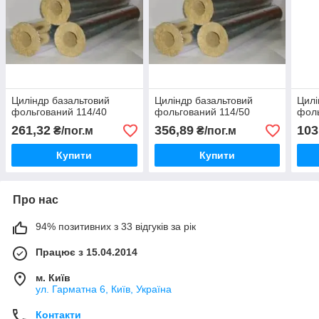
Циліндр базальтовий
Циліндр базальтовий
Цилі
фольгований 114/40
фольгований 114/50
фоль
261,32
356,89
103
₴/пог.м
₴/пог.м
Купити
Купити
Про нас
94% позитивних з 33 відгуків за рік
Працює з 15.04.2014
м. Київ
ул. Гарматна 6, Київ, Україна
Контакти