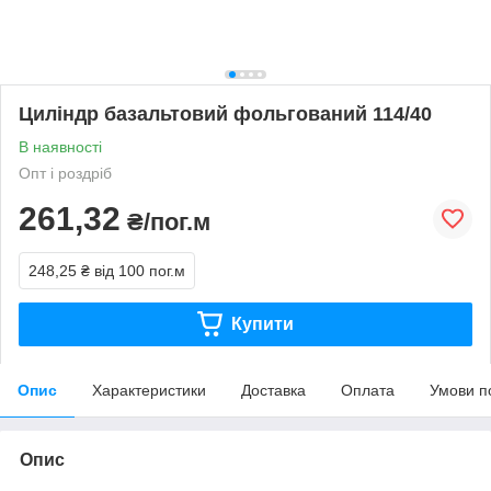
Циліндр базальтовий фольгований 114/40
В наявності
Опт і роздріб
261,32
₴/пог.м
248,25 ₴
від 100 пог.м
Купити
Опис
Характеристики
Доставка
Оплата
Умови п
Опис