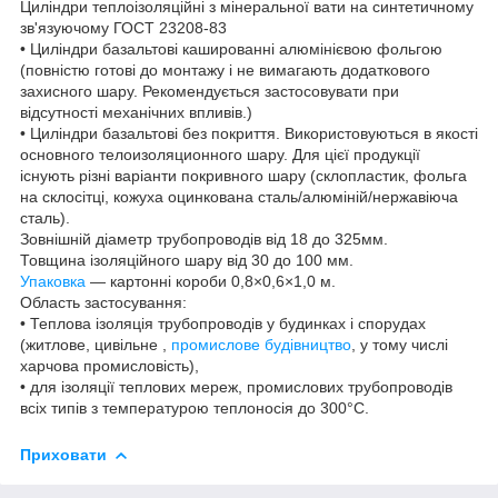
Циліндри теплоізоляційні з мінеральної вати на синтетичному
зв'язуючому ГОСТ 23208-83
• Циліндри базальтові кашированні алюмінієвою фольгою
(повністю готові до монтажу і не вимагають додаткового
захисного шару. Рекомендується застосовувати при
відсутності механічних впливів.)
• Циліндри базальтові без покриття. Використовуються в якості
основного телоизоляционного шару. Для цієї продукції
існують різні варіанти покривного шару (склопластик, фольга
на склосітці, кожуха оцинкована сталь/алюміній/нержавіюча
сталь).
Зовнішній діаметр трубопроводів від 18 до 325мм.
Товщина ізоляційного шару від 30 до 100 мм.
Упаковка
— картонні короби 0,8×0,6×1,0 м.
Область застосування:
• Теплова ізоляція трубопроводів у будинках і спорудах
(житлове, цивільне ,
промислове будівництво
, у тому числі
харчова промисловість),
• для ізоляції теплових мереж, промислових трубопроводів
всіх типів з температурою теплоносія до 300°С.
Приховати