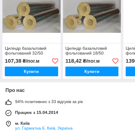
Циліндр базальтовий
Циліндр базальтовий
Цилі
фольгований 32/50
фольгований 18/50
фоль
107,38
118,42
139
₴/пог.м
₴/пог.м
Купити
Купити
Про нас
94% позитивних з 33 відгуків за рік
Працює з 15.04.2014
м. Київ
ул. Гарматна 6, Київ, Україна