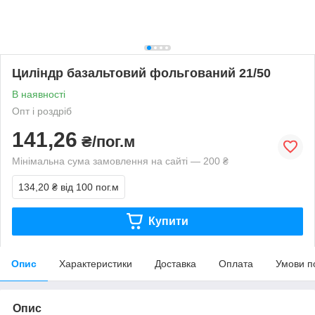
Циліндр базальтовий фольгований 21/50
В наявності
Опт і роздріб
141,26
₴/пог.м
Мінімальна сума замовлення на сайті — 200 ₴
134,20 ₴
від 100 пог.м
Купити
Опис
Характеристики
Доставка
Оплата
Умови п
Опис