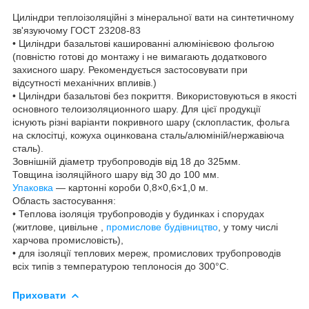
Циліндри теплоізоляційні з мінеральної вати на синтетичному
зв'язуючому ГОСТ 23208-83
• Циліндри базальтові кашированні алюмінієвою фольгою
(повністю готові до монтажу і не вимагають додаткового
захисного шару. Рекомендується застосовувати при
відсутності механічних впливів.)
• Циліндри базальтові без покриття. Використовуються в якості
основного телоизоляционного шару. Для цієї продукції
існують різні варіанти покривного шару (склопластик, фольга
на склосітці, кожуха оцинкована сталь/алюміній/нержавіюча
сталь).
Зовнішній діаметр трубопроводів від 18 до 325мм.
Товщина ізоляційного шару від 30 до 100 мм.
Упаковка
— картонні короби 0,8×0,6×1,0 м.
Область застосування:
• Теплова ізоляція трубопроводів у будинках і спорудах
(житлове, цивільне ,
промислове будівництво
, у тому числі
харчова промисловість),
• для ізоляції теплових мереж, промислових трубопроводів
всіх типів з температурою теплоносія до 300°С.
Приховати