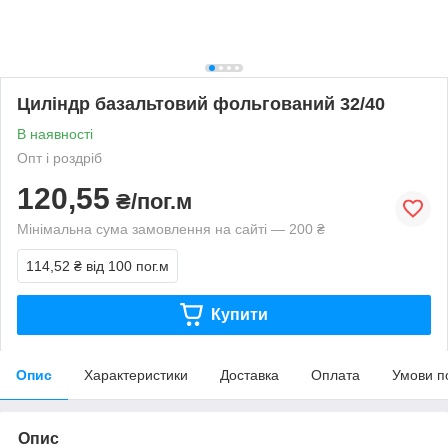
Циліндр базальтовий фольгований 32/40
В наявності
Опт і роздріб
120,55
₴/пог.м
Мінімальна сума замовлення на сайті — 200 ₴
114,52 ₴
від 100 пог.м
Купити
Опис
Характеристики
Доставка
Оплата
Умови п
Опис