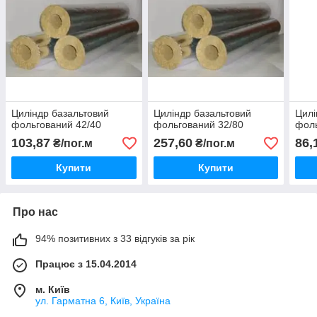
Циліндр базальтовий
Циліндр базальтовий
Цилі
фольгований 42/40
фольгований 32/80
фоль
103,87
257,60
86,
₴/пог.м
₴/пог.м
Купити
Купити
Про нас
94% позитивних з 33 відгуків за рік
Працює з 15.04.2014
м. Київ
ул. Гарматна 6, Київ, Україна