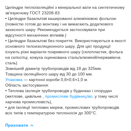
Циліндри теплоізоляційні з мінеральної вати на синтетичному
зв'язуючому ГОСТ 23208-83
• Циліндри базальтові кашированні алюмінієвою фольгою
(повністю готові до монтажу і не вимагають додаткового
захисного шару. Рекомендується застосовувати при
відсутності механічних впливів.)
• Циліндри базальтові без покриття. Використовуються в якості
основного телоизоляционного шару. Для цієї продукції
існують різні варіанти покривного шару (склопластик, фольга
на склосітці, кожуха оцинкована сталь/алюміній/нержавіюча
сталь).
Зовнішній діаметр трубопроводів від 18 до 325мм.
Товщина ізоляційного шару від 30 до 100 мм.
Упаковка
— картонні короби 0,8×0,6×1,0 м.
Область застосування:
• Теплова ізоляція трубопроводів у будинках і спорудах
(житлове, цивільне ,
промислове будівництво
, у тому числі
харчова промисловість),
• для ізоляції теплових мереж, промислових трубопроводів
всіх типів з температурою теплоносія до 300°С.
Приховати