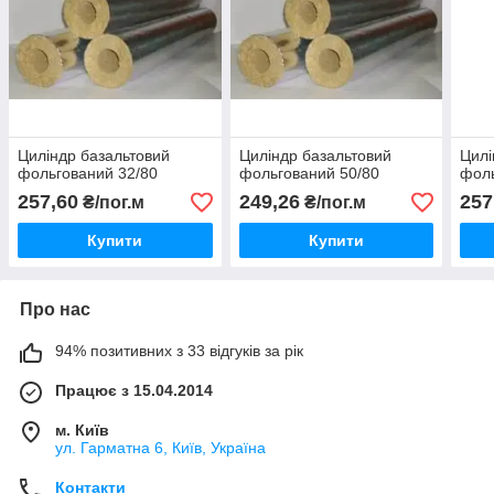
Циліндр базальтовий
Циліндр базальтовий
Цилі
фольгований 32/80
фольгований 50/80
фоль
257,60
249,26
257
₴/пог.м
₴/пог.м
Купити
Купити
Про нас
94% позитивних з 33 відгуків за рік
Працює з 15.04.2014
м. Київ
ул. Гарматна 6, Київ, Україна
Контакти