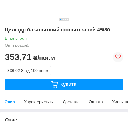
Циліндр базальтовий фольгований 45/80
В наявності
Опт і роздріб
353,71
₴/пог.м
336,02 ₴
від 100 пог.м
Купити
Опис
Характеристики
Доставка
Оплата
Умови п
Опис