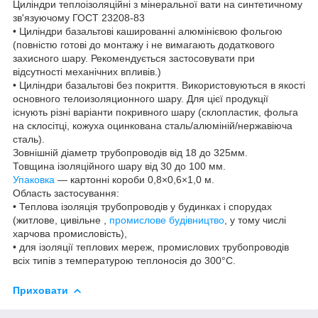
Циліндри теплоізоляційні з мінеральної вати на синтетичному
зв'язуючому ГОСТ 23208-83
• Циліндри базальтові кашированні алюмінієвою фольгою
(повністю готові до монтажу і не вимагають додаткового
захисного шару. Рекомендується застосовувати при
відсутності механічних впливів.)
• Циліндри базальтові без покриття. Використовуються в якості
основного телоизоляционного шару. Для цієї продукції
існують різні варіанти покривного шару (склопластик, фольга
на склосітці, кожуха оцинкована сталь/алюміній/нержавіюча
сталь).
Зовнішній діаметр трубопроводів від 18 до 325мм.
Товщина ізоляційного шару від 30 до 100 мм.
Упаковка
— картонні короби 0,8×0,6×1,0 м.
Область застосування:
• Теплова ізоляція трубопроводів у будинках і спорудах
(житлове, цивільне ,
промислове будівництво
, у тому числі
харчова промисловість),
• для ізоляції теплових мереж, промислових трубопроводів
всіх типів з температурою теплоносія до 300°С.
Приховати