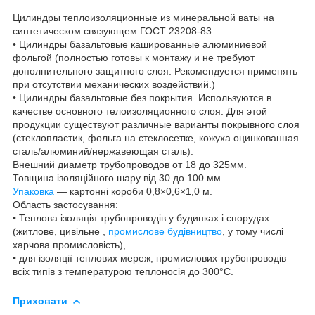
Цилиндры теплоизоляционные из минеральной ваты на
синтетическом связующем ГОСТ 23208-83
• Цилиндры базальтовые кашированные алюминиевой
фольгой (полностью готовы к монтажу и не требуют
дополнительного защитного слоя. Рекомендуется применять
при отсутствии механических воздействий.)
• Цилиндры базальтовые без покрытия. Используются в
качестве основного телоизоляционного слоя. Для этой
продукции существуют различные варианты покрывного слоя
(стеклопластик, фольга на стеклосетке, кожуха оцинкованная
сталь/алюминий/нержавеющая сталь).
Внешний диаметр трубопроводов от 18 до 325мм.
Товщина ізоляційного шару від 30 до 100 мм.
Упаковка
— картонні короби 0,8×0,6×1,0 м.
Область застосування:
• Теплова ізоляція трубопроводів у будинках і спорудах
(житлове, цивільне ,
промислове будівництво
, у тому числі
харчова промисловість),
• для ізоляції теплових мереж, промислових трубопроводів
всіх типів з температурою теплоносія до 300°С.
Приховати