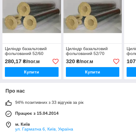
Циліндр базальтовий
Циліндр базальтовий
Цилі
фольгований 52/60
фольгований 52/70
фоль
280,17
320
107
₴/пог.м
₴/пог.м
Купити
Купити
Про нас
94% позитивних з 33 відгуків за рік
Працює з 15.04.2014
м. Київ
ул. Гарматна 6, Київ, Україна