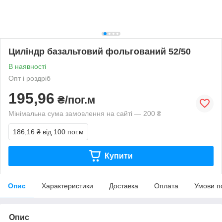
Циліндр базальтовий фольгований 52/50
В наявності
Опт і роздріб
195,96
₴/пог.м
Мінімальна сума замовлення на сайті — 200 ₴
186,16 ₴
від 100 пог.м
Купити
Опис
Характеристики
Доставка
Оплата
Умови п
Опис