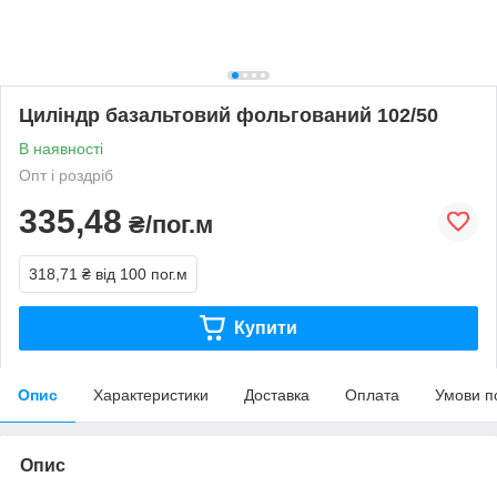
Циліндр базальтовий фольгований 102/50
В наявності
Опт і роздріб
335,48
₴/пог.м
318,71 ₴
від 100 пог.м
Купити
Опис
Характеристики
Доставка
Оплата
Умови п
Опис