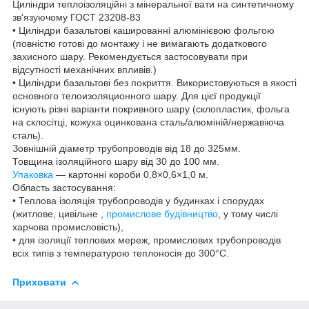
Циліндри теплоізоляційні з мінеральної вати на синтетичному
зв'язуючому ГОСТ 23208-83
• Циліндри базальтові кашированні алюмінієвою фольгою
(повністю готові до монтажу і не вимагають додаткового
захисного шару. Рекомендується застосовувати при
відсутності механічних впливів.)
• Циліндри базальтові без покриття. Використовуються в якості
основного телоизоляционного шару. Для цієї продукції
існують різні варіанти покривного шару (склопластик, фольга
на склосітці, кожуха оцинкована сталь/алюміній/нержавіюча
сталь).
Зовнішній діаметр трубопроводів від 18 до 325мм.
Товщина ізоляційного шару від 30 до 100 мм.
Упаковка
— картонні короби 0,8×0,6×1,0 м.
Область застосування:
• Теплова ізоляція трубопроводів у будинках і спорудах
(житлове, цивільне ,
промислове будівництво
, у тому числі
харчова промисловість),
• для ізоляції теплових мереж, промислових трубопроводів
всіх типів з температурою теплоносія до 300°С.
Приховати