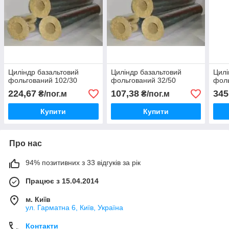
Циліндр базальтовий
Циліндр базальтовий
Цилі
фольгований 102/30
фольгований 32/50
фоль
224,67
107,38
345
₴/пог.м
₴/пог.м
Купити
Купити
Про нас
94% позитивних з 33 відгуків за рік
Працює з 15.04.2014
м. Київ
ул. Гарматна 6, Київ, Україна
Контакти