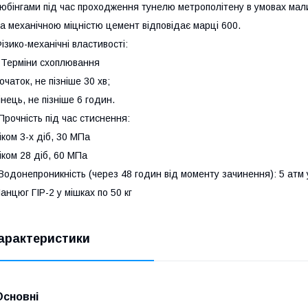
юбінгами під час проходження тунелю метрополітену в умовах мал
а механічною міцністю цемент відповідає марці 600.
ізико-механічні властивості:
 Терміни схоплювання
очаток, не пізніше 30 хв;
інець, не пізніше 6 годин.
Прочність під час стиснення:
іком 3-х діб, 30 МПа
іком 28 діб, 60 МПа
Водонепроникність (через 48 годин від моменту зачинення): 5 атм у 
анцюг ГІР-2 у мішках по 50 кг
арактеристики
Основні