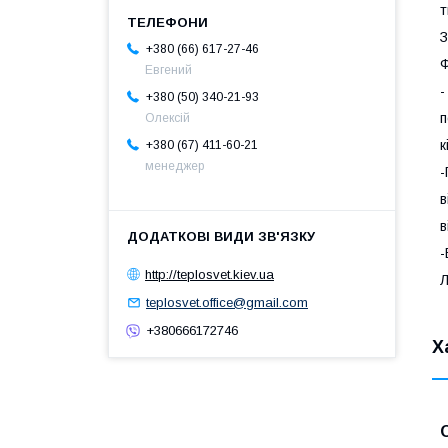
т
З
+380 (66) 617-27-46
Ф
Евгений
-
+380 (50) 340-21-93
п
Олексій
к
+380 (67) 411-60-21
менеджер
-
в
в
-
http://teplosvet.kiev.ua
Л
teplosvet.office@gmail.com
+380666172746
Х