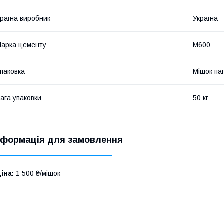
раїна виробник
Україна
арка цементу
М600
паковка
Мішок па
ага упаковки
50 кг
нформація для замовлення
іна:
1 500 ₴/мішок