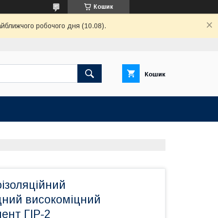
Кошик
айближчого робочого дня (10.08).
Кошик
оізоляційний
ний високоміцний
ент ГІР-2