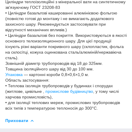
Циліндри теплоізоляційні з мінеральної вати на синтетичному
зв'язуючому ГОСТ 23208-83
• Циліндри базальтові кашированні алюмінієвою фольгою
(повністю готові до монтажу і не вимагають додаткового
захисного шару. Рекомендується застосовувати при
відсутності механічних впливів.)
• Циліндри базальтові без покриття. Використовуються в якості
основного телоизоляционного шару. Для цієї продукції
існують різні варіанти покривного шару (склопластик, фольга
на склосітці, кожуха оцинкована сталь/алюміній/нержавіюча
сталь).
Зовнішній діаметр трубопроводів від 18 до 325мм.
Товщина ізоляційного шару від 30 до 100 мм.
Упаковка
— картонні короби 0,8×0,6×1,0 м.
Область застосування:
• Теплова ізоляція трубопроводів у будинках і спорудах
(житлове, цивільне ,
промислове будівництво
, у тому числі
харчова промисловість),
• для ізоляції теплових мереж, промислових трубопроводів
всіх типів з температурою теплоносія до 300°С.
Приховати