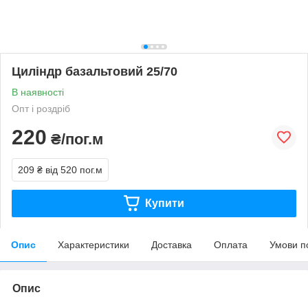
Циліндр базальтовий 25/70
В наявності
Опт і роздріб
220
₴/пог.м
209 ₴
від 520 пог.м
Купити
Опис
Характеристики
Доставка
Оплата
Умови п
Опис