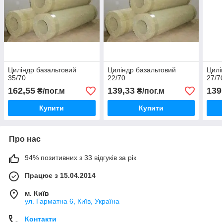
Циліндр базальтовий
Циліндр базальтовий
Цилі
35/70
22/70
27/7
162,55
139,33
139
₴/пог.м
₴/пог.м
Купити
Купити
Про нас
94% позитивних з 33 відгуків за рік
Працює з 15.04.2014
м. Київ
ул. Гарматна 6, Київ, Україна
Контакти