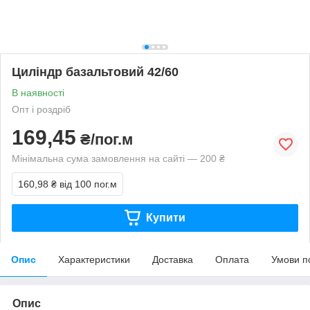
Циліндр базальтовий 42/60
В наявності
Опт і роздріб
169,45
₴/пог.м
Мінімальна сума замовлення на сайті — 200 ₴
160,98 ₴
від 100 пог.м
Купити
Опис
Характеристики
Доставка
Оплата
Умови п
Опис