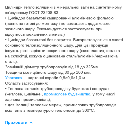
Циліндри теплоізоляційні з мінеральної вати на синтетичному
зв'язуючому ГОСТ 23208-83
• Циліндри базальтові кашированні алюмінієвою фольгою
(повністю готові до монтажу і не вимагають додаткового
захисного шару. Рекомендується застосовувати при
відсутності механічних впливів.)
• Циліндри базальтові без покриття. Використовуються в якості
основного телоизоляционного шару. Для цієї продукції
існують різні варіанти покривного шару (склопластик, фольга
на склосітці, кожуха оцинкована сталь/алюміній/нержавіюча
сталь).
Зовнішній діаметр трубопроводів від 18 до 325мм.
Товщина ізоляційного шару від 30 до 100 мм.
Упаковка
— картонні короби 0,8×0,6×1,0 м.
Область застосування:
• Теплова ізоляція трубопроводів у будинках і спорудах
(житлове, цивільне ,
промислове будівництво
, у тому числі
харчова промисловість),
• для ізоляції теплових мереж, промислових трубопроводів
всіх типів з температурою теплоносія до 300°С.
Приховати