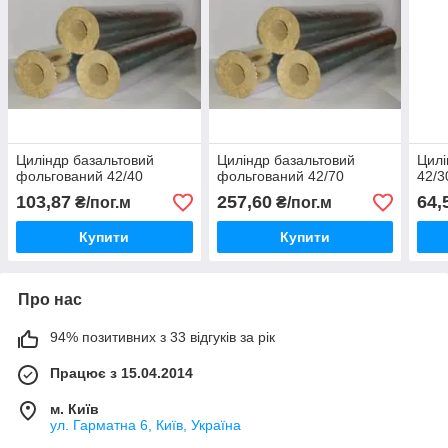
Циліндр базальтовий
Циліндр базальтовий
Цилі
фольгований 42/40
фольгований 42/70
42/3
103,87
257,60
64,
₴/пог.м
₴/пог.м
Купити
Купити
Про нас
94% позитивних з 33 відгуків за рік
Працює з 15.04.2014
м. Київ
ул. Гарматна 6, Київ, Україна