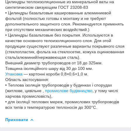
Цилиндры теплоизоляционные из минеральной ваты на
синтетическом связующем ГОСТ 23208-83
• Цилиндры базальтовые кашированные алюминиевой
фольгой (полностью готовы к монтажу и не требуют
дополнительного защитного слоя. Рекомендуется применять
при отсутствии механических воздействий.)
• Цилиндры базальтовые без покрытия. Используются в
качестве основного телоизоляционного слоя. Для этой
продукции существуют различные варианты покрывного слоя
(стеклопластик, фольга на стеклосетке, кожуха оцинкованная
сталь/алюминий/нержавеющая сталь).
Внешний диаметр трубопроводов от 18 до 325мм.
Товщина ізоляційного шару від 30 до 100 мм.
Упаковка
— картонні короби 0,8×0,6×1,0 м.
Область застосування:
• Теплова ізоляція трубопроводів у будинках і спорудах
(житлове, цивільне ,
промислове будівництво
, у тому числі
харчова промисловість),
• для ізоляції теплових мереж, промислових трубопроводів
всіх типів з температурою теплоносія до 300°С.
Приховати