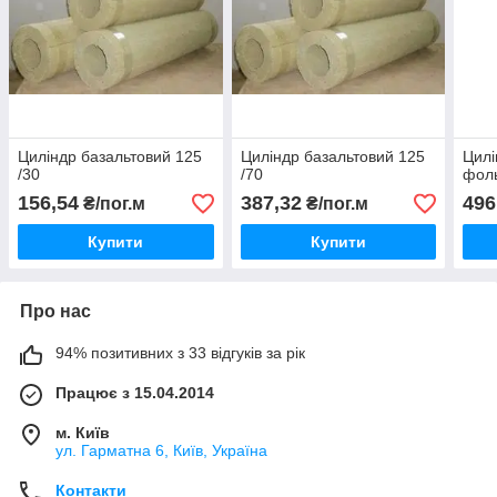
Циліндр базальтовий 125
Циліндр базальтовий 125
Цилі
/30
/70
фоль
156,54
387,32
496
₴/пог.м
₴/пог.м
Купити
Купити
Про нас
94% позитивних з 33 відгуків за рік
Працює з 15.04.2014
м. Київ
ул. Гарматна 6, Київ, Україна
Контакти