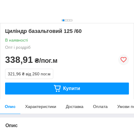
Циліндр базальтовий 125 /60
В наявності
Опт і роздріб
338,91
₴/пог.м
321,96 ₴
від 260 пог.м
Купити
Опис
Характеристики
Доставка
Оплата
Умови п
Опис