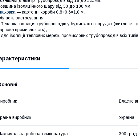
овнішній діаметр трубопроводів від 18 до 325мм.
овщина ізоляційного шару від 30 до 100 мм.
паковка
— картонні короби 0,8×0,6×1,0 м.
бласть застосування:
 Теплова ізоляція трубопроводів у будинках і спорудах (житлове, ц
арчова промисловість),
 для ізоляції теплових мереж, промислових трубопроводів всіх тип
арактеристики
Основні
иробник
Власне в
раїна виробник
Україна
аксимальна робоча температура
300 град