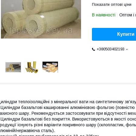
Показати оптові ціни
В наявності
Оптом і 
Купити
+380503402193
иліндри теплоізоляційні з мінеральної вати на синтетичному зв'
 Циліндри базальтові кашированні алюмінієвою фольгою (повністю 
ахисного шару. Рекомендується застосовувати при відсутності меха
 Циліндри базальтові без покриття. Використовуються в якості ос
родукції існують різні варіанти покривного шару (склопластик, фоль
люміній/нержавіюча сталь).