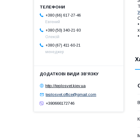
З
Т
У
+380 (66) 617-27-46
О
Евгений
•
х
+380 (50) 340-21-93
•
Олексій
+380 (67) 411-60-21
менеджер
Х
http://teplosvet.kiev.ua
teplosvet.office@gmail.com
В
+380666172746
К
М