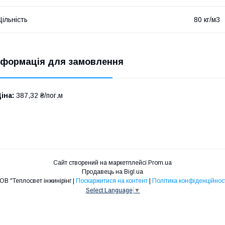
ільність
80 кг/м3
нформація для замовлення
іна:
387,32 ₴/пог.м
Сайт створений на маркетплейсі
Prom.ua
Продавець на Bigl.ua
ТОВ "Теплосвет інжинірінг |
Поскаржитися на контент
|
Політика конфіденційнос
Select Language
▼