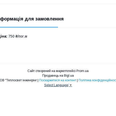
нформація для замовлення
іна:
750 ₴/пог.м
Сайт створений на маркетплейсі
Prom.ua
Продавець на Bigl.ua
ТОВ "Теплосвет інжинірінг |
Поскаржитися на контент
|
Політика конфіденційнос
Select Language
▼