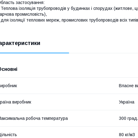
бласть застосування:
 Теплова ізоляція трубопроводів у будинках і спорудах (житлове, ц
арчова промисловість),
 для ізоляції теплових мереж, промислових трубопроводів всіх тип
арактеристики
Основні
иробник
Власне в
раїна виробник
Україна
аксимальна робоча температура
300 град
ільність
80 кг/м3