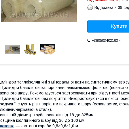
Відправка з 09 се
Купити
+380503402193
иліндри теплоізоляційні з мінеральної вати на синтетичному зв'
 Циліндри базальтові кашированні алюмінієвою фольгою (повністю 
ахисного шару. Рекомендується застосовувати при відсутності меха
 Циліндри базальтові без покриття. Використовуються в якості ос
родукції існують різні варіанти покривного шару (склопластик, фоль
люміній/нержавіюча сталь).
овнішній діаметр трубопроводів від 18 до 325мм.
овщина ізоляційного шару від 30 до 100 мм.
паковка
— картонні короби 0,8×0,6×1,0 м.