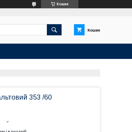
Кошик
Кошик
льтовий 353 /60
ом і в роздріб