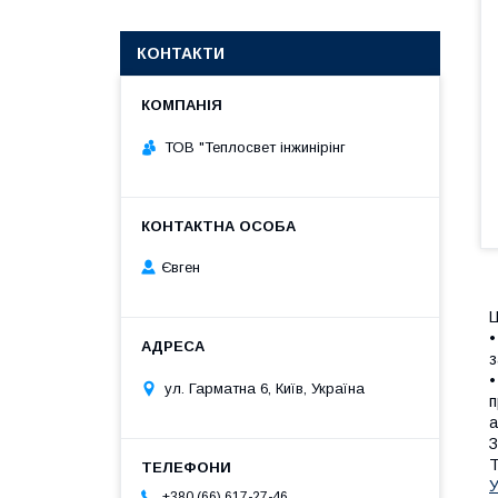
КОНТАКТИ
ТОВ "Теплосвет інжинірінг
Євген
Ц
•
з
•
ул. Гарматна 6, Київ, Україна
п
а
З
Т
У
+380 (66) 617-27-46