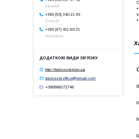
О
Евгений
•
х
+380 (50) 340-21-93
•
Олексій
+380 (67) 411-60-21
менеджер
Х
http://teplosvet.kiev.ua
teplosvet.office@gmail.com
В
+380666172746
К
М
Щ