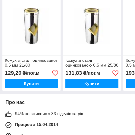
Кожух зі сталі оцинкованої
Кожух зі сталі
Кожу
0,5 мм 21/80
оцинкованою 0,5 мм 25/80
0,5 
129,20
131,83
193
₴/пог.м
₴/пог.м
Купити
Купити
Про нас
94% позитивних з 33 відгуків за рік
Працює з 15.04.2014