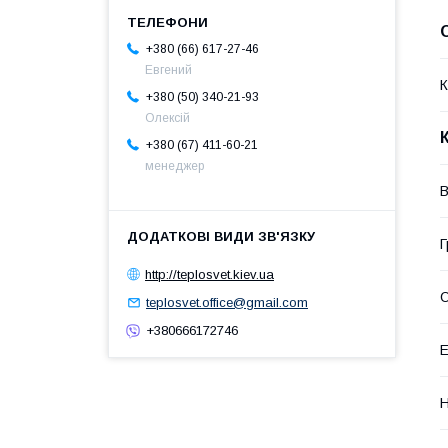
+380 (66) 617-27-46
Евгений
К
+380 (50) 340-21-93
Олексій
+380 (67) 411-60-21
менеджер
В
Г
http://teplosvet.kiev.ua
О
teplosvet.office@gmail.com
+380666172746
Е
Н