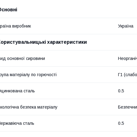
Основні
раїна виробник
Україна
Користувальницькі характеристики
ид основної сировини
Неоргані
рупа матеріалу по горючості
Г1 (слаб
цинкована сталь
0.5
кологічна безпека матеріалу
Безпечн
ержавіюча сталь
0.5