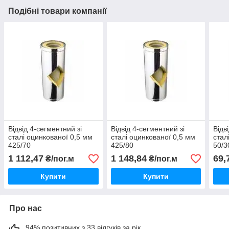
Подібні товари компанії
Відвід 4-сегментний зі
Відвід 4-сегментний зі
Відв
сталі оцинкованої 0,5 мм
сталі оцинкованої 0,5 мм
стал
425/70
425/80
50/3
1 112,47
1 148,84
69,
₴/пог.м
₴/пог.м
Купити
Купити
Про нас
94% позитивних з 33 відгуків за рік